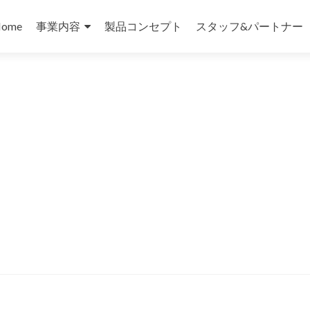
コ
ン
ome
事業内容
製品コンセプト
スタッフ&パートナー
テ
ン
ツ
へ
ス
キ
ッ
プ