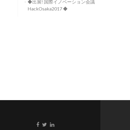
◆出展! 国際イノベーション会議
HackOsaka2017 ◆
Facebook
Twitter
LinkedIn
リ
リ
リ