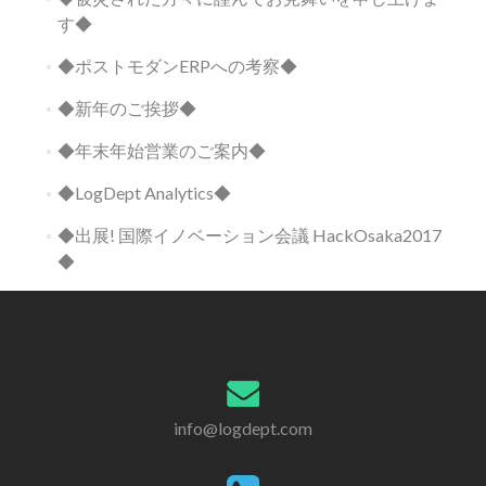
す◆
◆ポストモダンERPへの考察◆
◆新年のご挨拶◆
◆年末年始営業のご案内◆
◆LogDept Analytics◆
◆出展! 国際イノベーション会議 HackOsaka2017
◆
info@logdept.com