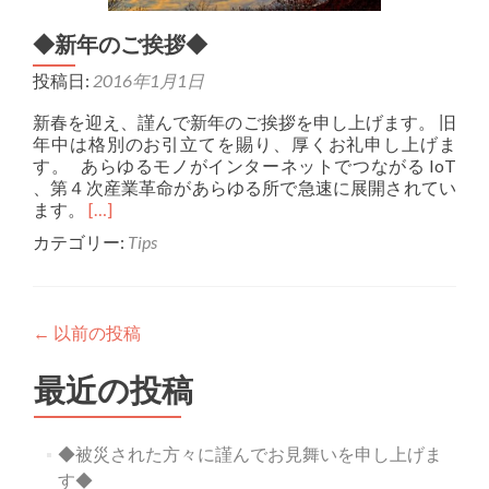
◆新年のご挨拶◆
投稿日:
2016年1月1日
新春を迎え、謹んで新年のご挨拶を申し上げます。 旧
年中は格別のお引立てを賜り、厚くお礼申し上げま
す。 あらゆるモノがインターネットでつながる IoT
、第４次産業革命があらゆる所で急速に展開されてい
Read
ます。
[…]
more
カテゴリー:
Tips
about
◆
新
年
←
以前の投稿
の
ご
最近の投稿
挨
拶
◆
◆被災された方々に謹んでお見舞いを申し上げま
す◆