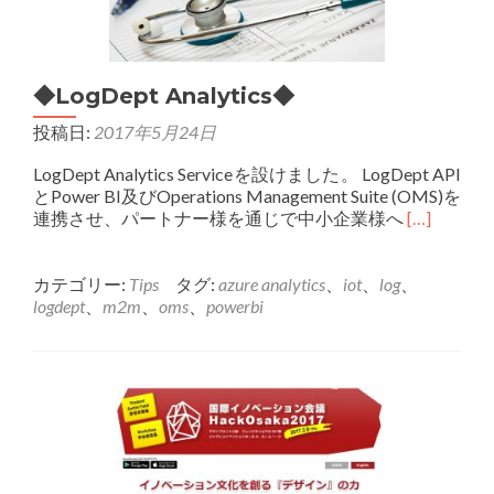
業
の
ご
案
◆LogDept Analytics◆
内
◆
投稿日:
2017年5月24日
LogDept Analytics Serviceを設けました。 LogDept API
とPower BI及びOperations Management Suite (OMS)を
Read
連携させ、パートナー様を通じで中小企業様へ
[…]
more
about
◆LogDept
カテゴリー:
Tips
タグ:
azure analytics
、
iot
、
log
、
Analytics◆
logdept
、
m2m
、
oms
、
powerbi