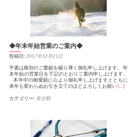
挨
拶
◆
◆年末年始営業のご案内◆
投稿日:
2017年12月21日
平素は格別のご愛顧を賜り厚く御礼申し上げます。 年
末年始の営業日を下記のとおりご案内申し上げます。
本年中の御愛顧に心より御礼申し上げますとともに
Read
来年も変わらぬお引き立てのほどよろしくお願い
[…]
more
about
カテゴリー:
未分類
◆
年
末
年
始
営