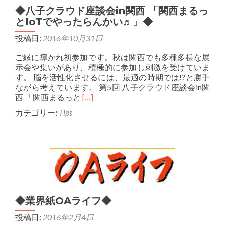
ン
◆八子クラウド座談会in関西 「関西まるっ
会
とIoTでやったらんかい♬」◆
議
HackOsaka20
投稿日:
2016年10月31日
◆
ご縁に導かれ初参加です。秋は関西でも多種多様な展
示会や集いがあり、積極的に参加し刺激を受けていま
す。 脳を活性化させるには、最適の時期では!?と勝手
ながら考えています。 第5回 八子クラウド座談会in関
Read
西 「関西まるっと
[…]
more
カテゴリー:
Tips
about
◆
八
子
ク
ラ
ウ
ド
座
◆業界紙OAライフ◆
談
会
投稿日:
2016年2月4日