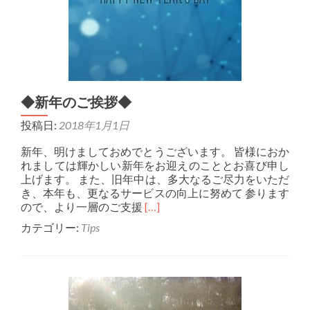
の
考
察
◆
◆新年のご挨拶◆
投稿日:
2018年1月1日
新年、明けましておめでとうございます。 皆様におか
れましては輝かしい新年をお迎えのこととお喜び申し
上げます。 また、旧年中は、多大なるご尽力をいただ
き、本年も、更なるサービスの向上に努めて 参ります
Read
ので、より一層のご支援
[…]
more
カテゴリー:
Tips
about
◆
新
年
の
ご