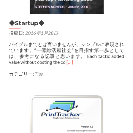
◆Startup◆
投稿日:
2016年1月28日
バイブルまでとは言いませんが、シンプルに表現され
ています。“一億総活躍社会”を目指す第一歩として
は、参考になる記事と思います。 Each tactic added
Read
value without costing the co
[…]
more
about
カテゴリー:
Tips
◆Startup◆