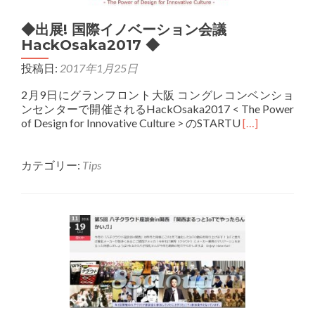
◆出展! 国際イノベーション会議
HackOsaka2017 ◆
投稿日:
2017年1月25日
2月9日にグランフロント大阪 コングレコンベンショ
ンセンターで開催されるHackOsaka2017 < The Power
Read
of Design for Innovative Culture > のSTARTU
[…]
more
about
◆
カテゴリー:
Tips
出
展!
国
際
イ
ノ
ベ
ー
シ
ョ