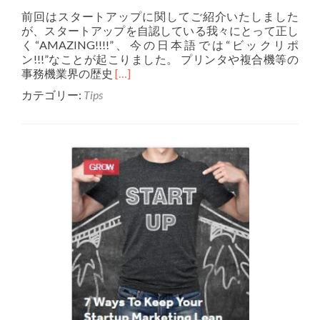
in
前回はスタートアップに関してご紹介いたしました
関
が、スタートアップを自認している我々にとって正し
西
く“AMAZING!!!!”、今の日本語では“ビックリポ
「関
ン!!!”なことが起こりました。 プリンタや複合機等の
西
Read
事務機業界の歴史
[…]
ま
more
る
カテゴリー:
Tips
about
っ
◆
と
業
IoT
界
で
紙
や
OA
っ
ラ
た
イ
ら
フ
ん
◆
か
い
♬」
◆