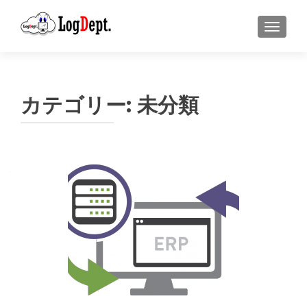
ナビゲ
カテゴリー:
未分類
投
稿
ナ
ビ
ゲ
ー