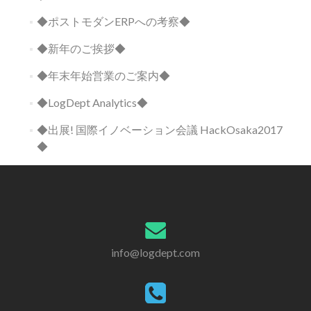
◆ポストモダンERPへの考察◆
◆新年のご挨拶◆
◆年末年始営業のご案内◆
◆LogDept Analytics◆
◆出展! 国際イノベーション会議 HackOsaka2017
◆
info@logdept.com