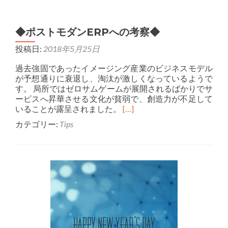
シ
ョ
◆ポストモダンERPへの考察◆
ン
投稿日:
2018年5月25日
過去強固であったイメージング産業のビジネスモデル
が予想通りに衰退し、淘汰が激しくなっているようで
す。 局所ではゼロサムゲームが展開されるばかりでサ
ービスへ昇華させる文化が貧弱で、創造力が不足して
Read
いることが露呈されました。
[…]
more
カテゴリー:
Tips
about
◆
ポ
ス
ト
モ
ダ
ン
ERP
へ