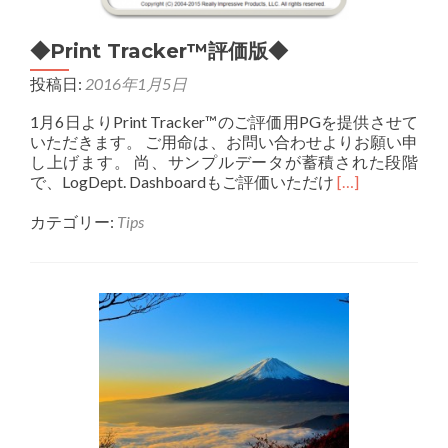
◆Print Tracker™評価版◆
投稿日:
2016年1月5日
1月6日よりPrint Tracker™のご評価用PGを提供させて
いただきます。 ご用命は、お問い合わせよりお願い申
し上げます。 尚、サンプルデータが蓄積された段階
Read
で、LogDept. Dashboardもご評価いただけ
[…]
more
about
カテゴリー:
Tips
◆Print
Tracker™
評
価
版
◆