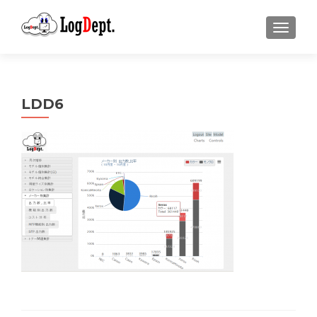
ナビゲ
LDD6