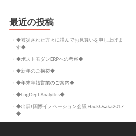
最近の投稿
◆被災された方々に謹んでお見舞いを申し上げま
す◆
◆ポストモダンERPへの考察◆
◆新年のご挨拶◆
◆年末年始営業のご案内◆
◆LogDept Analytics◆
◆出展! 国際イノベーション会議 HackOsaka2017
◆