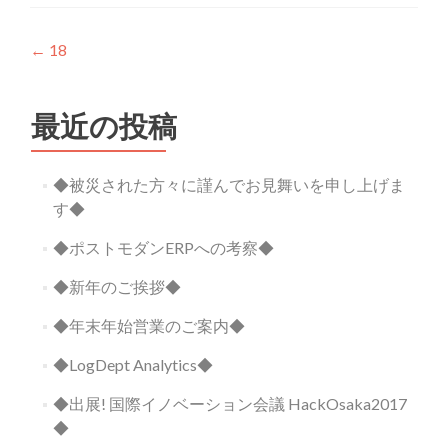
投
←
18
稿
ナ
最近の投稿
ビ
◆被災された方々に謹んでお見舞いを申し上げま
ゲ
す◆
ー
◆ポストモダンERPへの考察◆
シ
◆新年のご挨拶◆
ョ
◆年末年始営業のご案内◆
ン
◆LogDept Analytics◆
◆出展! 国際イノベーション会議 HackOsaka2017
◆