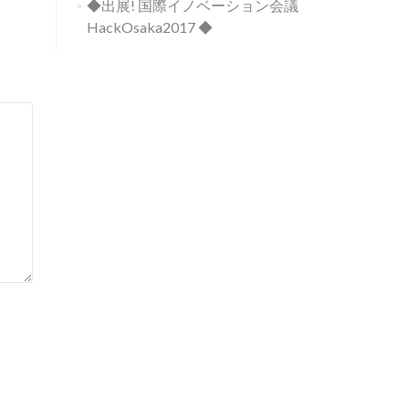
◆出展! 国際イノベーション会議
HackOsaka2017 ◆