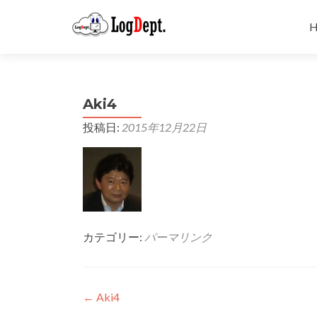
H
Aki4
投稿日:
2015年12月22日
カテゴリー:
パーマリンク
投
←
Aki4