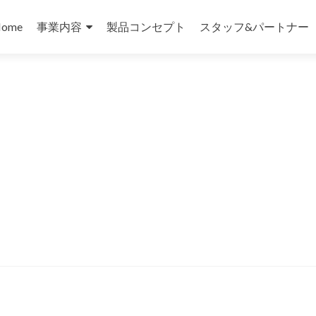
コ
ン
ome
事業内容
製品コンセプト
スタッフ&パートナー
テ
ン
ツ
へ
ス
キ
ッ
プ