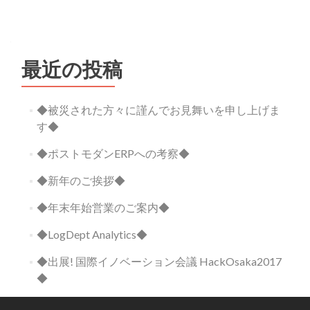
最近の投稿
◆被災された方々に謹んでお見舞いを申し上げま
す◆
◆ポストモダンERPへの考察◆
◆新年のご挨拶◆
◆年末年始営業のご案内◆
◆LogDept Analytics◆
◆出展! 国際イノベーション会議 HackOsaka2017
◆